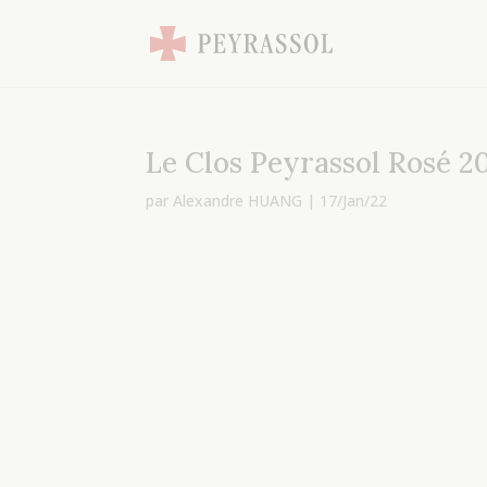
Dialog
Dialog
window
window
Le Clos Peyrassol Rosé 2
par
Alexandre HUANG
|
17/Jan/22