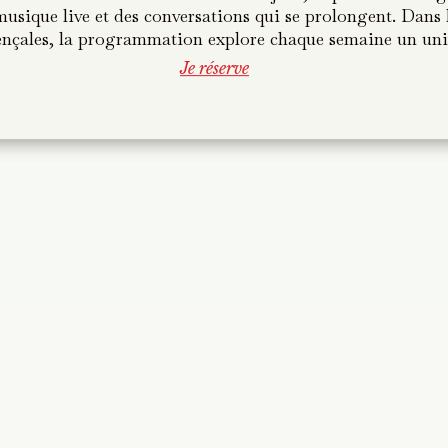
musique live et des conversations qui se prolongent. Dans 
musique live et des conversations qui se prolongent. Dans 
ençales, la programmation explore chaque semaine un uni
ençales, la programmation explore chaque semaine un uni
Je réserve
Je réserve