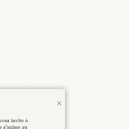
×
×
vous invite à
vous invite à
ge s’anime au
ge s’anime au