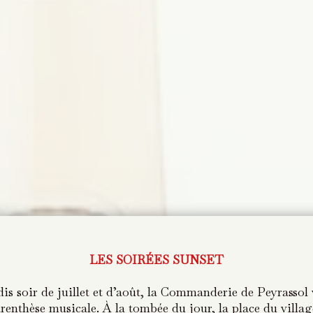
LES SOIRÉES SUNSET
LES SOIRÉES SUNSET
dis soir de juillet et d’août, la Commanderie de Peyrassol 
dis soir de juillet et d’août, la Commanderie de Peyrassol 
renthèse musicale. À la tombée du jour, la place du villa
renthèse musicale. À la tombée du jour, la place du villa