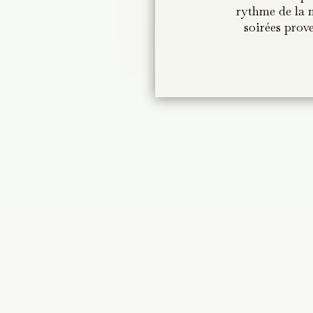
rythme de la 
rythme de la 
soirées prov
soirées prov