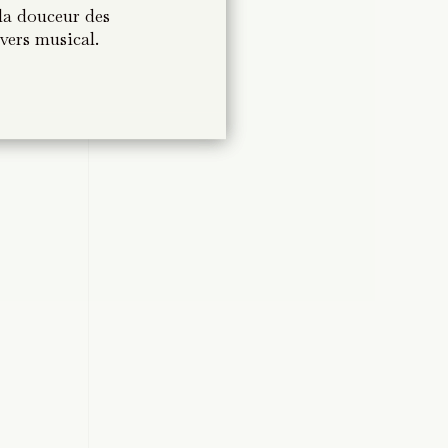
la douceur des
la douceur des
vers musical.
vers musical.