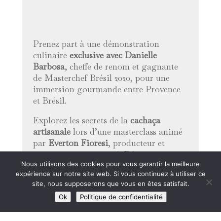
Prenez part à une démonstration
culinaire
exclusive avec Danielle
Barbosa
, cheffe de renom et gagnante
de Masterchef Brésil 2020, pour une
immersion gourmande entre Provence
et Brésil.
Explorez les secrets de la
cachaça
artisanale
lors d’une masterclass animé
par
Everton Fioresi
, producteur et
importateur passionné. Dégustez
Nous utilisons des cookies pour vous garantir la meilleure
Laissez-vous surprendre par l’atelier-
expérience sur notre site web. Si vous continuez à utiliser ce
site, nous supposerons que vous en êtes satisfait.
dégustation
« Infusions croisées »
, une
rencontre aromatique entre les plantes
Ok
Politique de confidentialité
emblématiques de Provence et du Brésil.